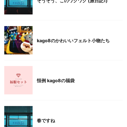
そうそう、このワクワク (旅日記1)
Blog
kago8のかわいいフェルト小物たち
Blog
news
恒例 kago8の福袋
Blog
春ですね