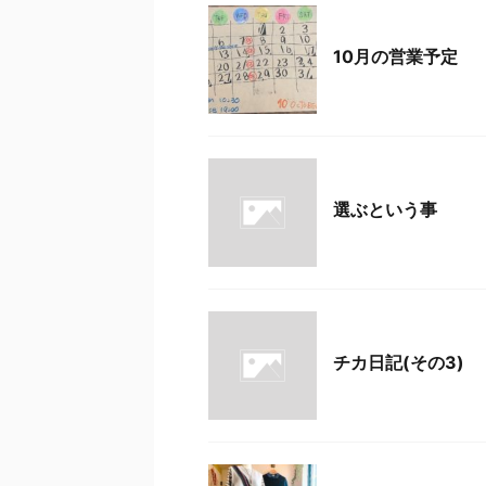
news
10月の営業予定
news
選ぶという事
news
チカ日記(その3)
news